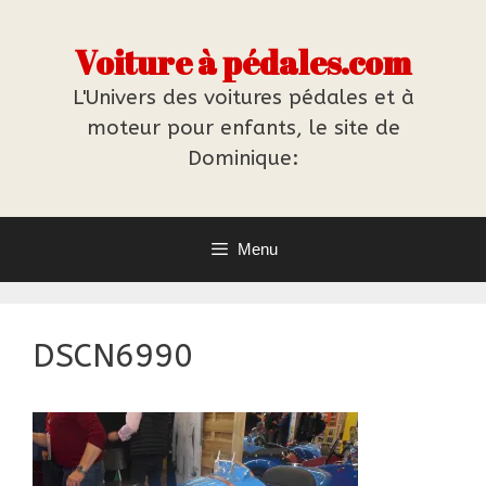
Aller
au
Voiture à pédales.com
contenu
L'Univers des voitures pédales et à
moteur pour enfants, le site de
Dominique:
Menu
DSCN6990