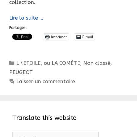
collection.
ENCORE
Lire la suite …
UNE
Partager :
SORCELLERIE
Imprimer
E-mail
?
Catégories
L \'ETOILE, ou LA COMÉTE
,
Non classé
,
PEUGEOT
Laisser un commentaire
Translate this website