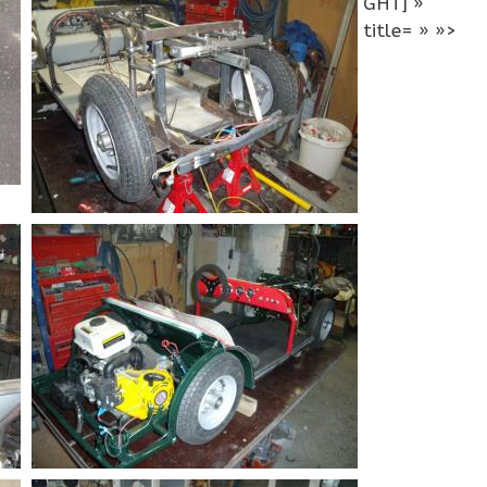
GHT] »
title= » »>