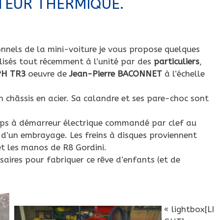
TEUR THERMIQUE.
onnels de la mini-voiture je vous propose quelques
alisés tout récemment à l’unité par des
particuliers
,
PH TR3
oeuvre de
Jean-Pierre BACONNET
à l’échelle
n châssis en acier. Sa calandre et ses pare-choc sont
mps à démarreur électrique commandé par clef au
 d’un embrayage. Les freins à disques proviennent
et les manos de R8 Gordini.
saires pour fabriquer ce rêve d’enfants (et de
« lightbox[LI